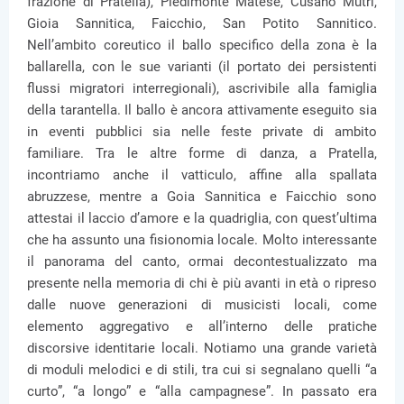
frazione di Pratella), Piedimonte Matese, Cusano Mutri,
Gioia Sannitica, Faicchio, San Potito Sannitico.
Nell’ambito coreutico il ballo specifico della zona è la
ballarella, con le sue varianti (il portato dei persistenti
flussi migratori interregionali), ascrivibile alla famiglia
della tarantella. Il ballo è ancora attivamente eseguito sia
in eventi pubblici sia nelle feste private di ambito
familiare. Tra le altre forme di danza, a Pratella,
incontriamo anche il vatticulo, affine alla spallata
abruzzese, mentre a Goia Sannitica e Faicchio sono
attestai il laccio d’amore e la quadriglia, con quest’ultima
che ha assunto una fisionomia locale. Molto interessante
il panorama del canto, ormai decontestualizzato ma
presente nella memoria di chi è più avanti in età o ripreso
dalle nuove generazioni di musicisti locali, come
elemento aggregativo e all’interno delle pratiche
discorsive identitarie locali. Notiamo una grande varietà
di moduli melodici e di stili, tra cui si segnalano quelli “a
curto”, “a longo” e “alla campagnese”. In passato era