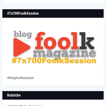
#7x700FoolkSession
#blogfoolksession
Rubriche