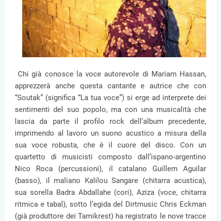
Chi già conosce la voce autorevole di Mariam Hassan,
apprezzerà anche questa cantante e autrice che con
“Soutak” (significa “La tua voce”) si erge ad interprete dei
sentimenti del suo popolo, ma con una musicalità che
lascia da parte il profilo rock dell’album precedente,
imprimendo al lavoro un suono acustico a misura della
sua voce robusta, che è il cuore del disco. Con un
quartetto di musicisti composto dall’ispano-argentino
Nico Roca (percussioni), il catalano Guillem Aguilar
(basso), il maliano Kalilou Sangare (chitarra acustica),
sua sorella Badra Abdallahe (cori), Aziza (voce, chitarra
ritmica e tabal), sotto l’egida del Dirtmusic Chris Eckman
(già produttore dei Tamikrest) ha registrato le nove tracce