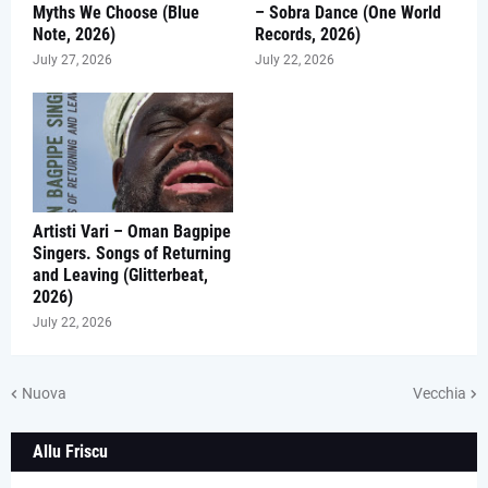
Myths We Choose (Blue
– Sobra Dance (One World
Note, 2026)
Records, 2026)
July 27, 2026
July 22, 2026
Artisti Vari – Oman Bagpipe
Singers. Songs of Returning
and Leaving (Glitterbeat,
2026)
July 22, 2026
Nuova
Vecchia
Allu Friscu