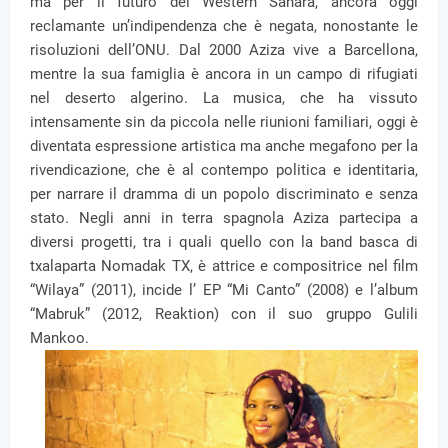
ma per il futuro del Western Sahara, ancora oggi
reclamante un’indipendenza che è negata, nonostante le
risoluzioni dell’ONU. Dal 2000 Aziza vive a Barcellona,
mentre la sua famiglia è ancora in un campo di rifugiati
nel deserto algerino. La musica, che ha vissuto
intensamente sin da piccola nelle riunioni familiari, oggi è
diventata espressione artistica ma anche megafono per la
rivendicazione, che è al contempo politica e identitaria,
per narrare il dramma di un popolo discriminato e senza
stato. Negli anni in terra spagnola Aziza partecipa a
diversi progetti, tra i quali quello con la band basca di
txalaparta Nomadak TX, è attrice e compositrice nel film
“Wilaya” (2011), incide l’ EP “Mi Canto” (2008) e l’album
“Mabruk” (2012, Reaktion) con il suo gruppo Gulili
Mankoo.