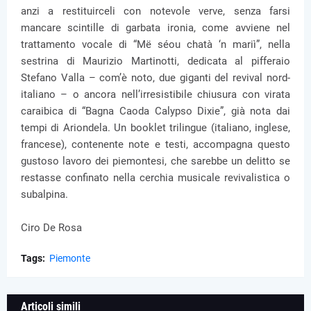
anzi a restituirceli con notevole verve, senza farsi
mancare scintille di garbata ironia, come avviene nel
trattamento vocale di “Më séou chatà ‘n mariì”, nella
sestrina di Maurizio Martinotti, dedicata al pifferaio
Stefano Valla – com’è noto, due giganti del revival nord-
italiano – o ancora nell’irresistibile chiusura con virata
caraibica di “Bagna Caoda Calypso Dixie”, già nota dai
tempi di Ariondela. Un booklet trilingue (italiano, inglese,
francese), contenente note e testi, accompagna questo
gustoso lavoro dei piemontesi, che sarebbe un delitto se
restasse confinato nella cerchia musicale revivalistica o
subalpina.
Ciro De Rosa
Tags:
Piemonte
Articoli simili