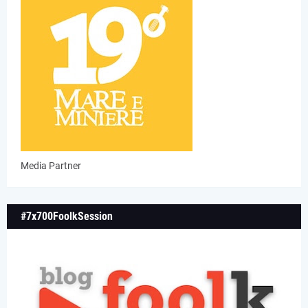
Media Partner
#7x700FoolkSession