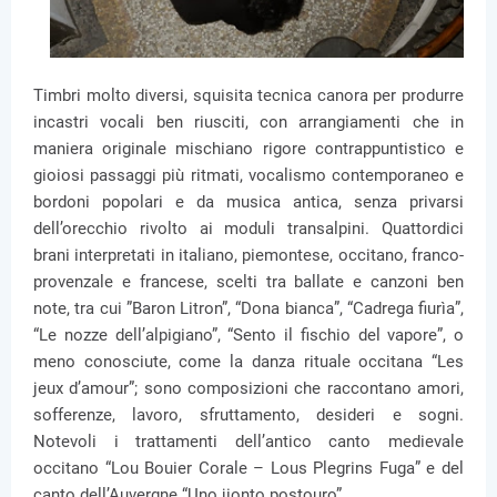
Timbri molto diversi, squisita tecnica canora per produrre
incastri vocali ben riusciti, con arrangiamenti che in
maniera originale mischiano rigore contrappuntistico e
gioiosi passaggi più ritmati, vocalismo contemporaneo e
bordoni popolari e da musica antica, senza privarsi
dell’orecchio rivolto ai moduli transalpini. Quattordici
brani interpretati in italiano, piemontese, occitano, franco-
provenzale e francese, scelti tra ballate e canzoni ben
note, tra cui ”Baron Litron”, “Dona bianca”, “Cadrega fiurìa”,
“Le nozze dell’alpigiano”, “Sento il fischio del vapore”, o
meno conosciute, come la danza rituale occitana “Les
jeux d’amour”; sono composizioni che raccontano amori,
sofferenze, lavoro, sfruttamento, desideri e sogni.
Notevoli i trattamenti dell’antico canto medievale
occitano “Lou Bouier Corale – Lous Plegrins Fuga” e del
canto dell’Auvergne “Uno jionto postouro”.