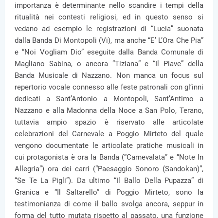
importanza è determinante nello scandire i tempi della
ritualità nei contesti religiosi, ed in questo senso si
vedano ad esempio le registrazioni di “Lucia” suonata
dalla Banda Di Montopoli (Vi), ma anche “E’ L’Ora Che Pia”
e “Noi Vogliam Dio” eseguite dalla Banda Comunale di
Magliano Sabina, o ancora “Tiziana” e “Il Piave” della
Banda Musicale di Nazzano. Non manca un focus sul
repertorio vocale connesso alle feste patronali con gl’inni
dedicati a Sant’Antonio a Montopoli, Sant’Antimo a
Nazzano e alla Madonna della Noce a San Polo, Terano,
tuttavia ampio spazio è riservato alle articolate
celebrazioni del Carnevale a Poggio Mirteto del quale
vengono documentate le articolate pratiche musicali in
cui protagonista è ora la Banda (“Carnevalata” e “Note In
Allegria”) ora dei carri (“Paesaggio Sonoro (Sandokan)”,
“Se Te La Pigli”). Da ultimo “Il Ballo Della Pupazza” di
Granica e “Il Saltarello” di Poggio Mirteto, sono la
testimonianza di come il ballo svolga ancora, seppur in
forma del tutto mutata rispetto al passato, una funzione