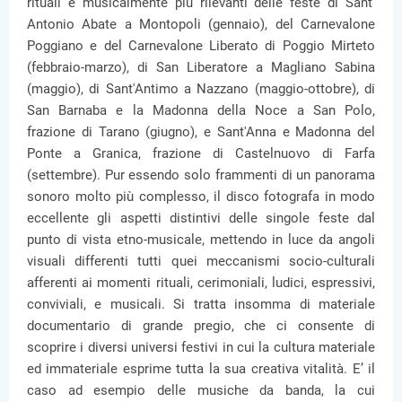
rituali e musicalmente più rilevanti delle feste di Sant'
Antonio Abate a Montopoli (gennaio), del Carnevalone
Poggiano e del Carnevalone Liberato di Poggio Mirteto
(febbraio-marzo), di San Liberatore a Magliano Sabina
(maggio), di Sant'Antimo a Nazzano (maggio-ottobre), di
San Barnaba e la Madonna della Noce a San Polo,
frazione di Tarano (giugno), e Sant'Anna e Madonna del
Ponte a Granica, frazione di Castelnuovo di Farfa
(settembre). Pur essendo solo frammenti di un panorama
sonoro molto più complesso, il disco fotografa in modo
eccellente gli aspetti distintivi delle singole feste dal
punto di vista etno-musicale, mettendo in luce da angoli
visuali differenti tutti quei meccanismi socio-culturali
afferenti ai momenti rituali, cerimoniali, ludici, espressivi,
conviviali, e musicali. Si tratta insomma di materiale
documentario di grande pregio, che ci consente di
scoprire i diversi universi festivi in cui la cultura materiale
ed immateriale esprime tutta la sua creativa vitalità. E’ il
caso ad esempio delle musiche da banda, la cui