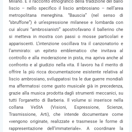
Milano. È il racconto etnografico della tradizione del ballo
liscio – nello specifico il liscio ambrosiano – nell’area
metropolitana meneghina. “Bauscia” (nel senso di
“sbruffone”) è un’espressione milanese e lombarda con
cui alcuni “ambrosianisti” apostrofavano il ballerino che
si metteva in mostra con passi o mosse particolari e
appariscenti. L’intenzione oscillava tra il canzonatorio e
l’ammirato: un epiteto emblematico che invitava al
controllo e alla moderazione in pista, ma apriva anche al
confronto e al giudizio nella vita. Il lavoro ha il merito di
offrire la più ricca documentazione esistente relativa al
liscio ambrosiano, sviluppatosi tra le due guerre mondiali
ma affermatosi come gusto musicale già in precedenza,
grazie alla musica prodotta dagli strumenti meccanici, su
tutti l’organetto di Barberia. Il volume si inserisce nella
collana VeStA (Visioni, Espressione, Scienze,
Trasmissione, Arti), che intende documentare come
«vengono originate, realizzate e trasmesse le forme di
rappresentazione dell’immateriale». A coordinare la