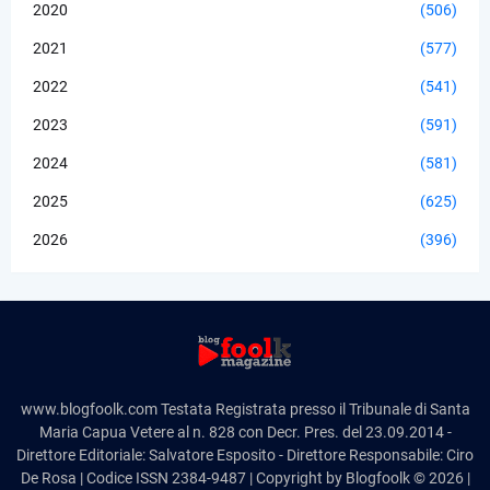
2020
(506)
2021
(577)
2022
(541)
2023
(591)
2024
(581)
2025
(625)
2026
(396)
www.blogfoolk.com Testata Registrata presso il Tribunale di Santa
Maria Capua Vetere al n. 828 con Decr. Pres. del 23.09.2014 -
Direttore Editoriale: Salvatore Esposito - Direttore Responsabile: Ciro
De Rosa | Codice ISSN 2384-9487 | Copyright by Blogfoolk © 2026 |